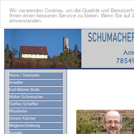
Wir verwenden Cookies, um die Qualität und Benutzerfr
Ihnen einen besseren Service zu bieten. Wenn Sie auf Z
einverstanden.
Home / Startseite
Anwälte
Karl-Werner Bode
Walter Schumacher
Steffen Scheffler
Mitarbeiter
Unsere Kanzlei
Wegbeschreibung
Kontakt