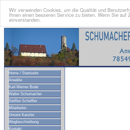
Wir verwenden Cookies, um die Qualität und Benutzerfr
Ihnen einen besseren Service zu bieten. Wenn Sie auf Z
einverstanden.
Home / Startseite
Anwälte
Karl-Werner Bode
Walter Schumacher
Steffen Scheffler
Mitarbeiter
Unsere Kanzlei
Wegbeschreibung
Kontakt